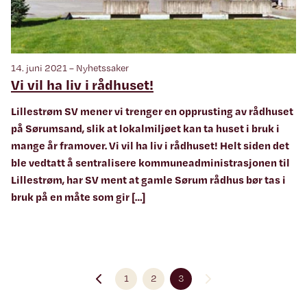
14. juni 2021 – Nyhetssaker
Vi vil ha liv i rådhuset!
Lillestrøm SV mener vi trenger en opprusting av rådhuset
på Sørumsand, slik at lokalmiljøet kan ta huset i bruk i
mange år framover. Vi vil ha liv i rådhuset! Helt siden det
ble vedtatt å sentralisere kommuneadministrasjonen til
Lillestrøm, har SV ment at gamle Sørum rådhus bør tas i
bruk på en måte som gir […]
1
2
3